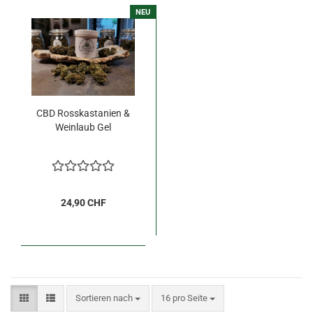
NEU
CBD Rosskastanien &
Weinlaub Gel
24,90 CHF
Sortieren nach
pro Seite
Sortieren nach
16 pro Seite