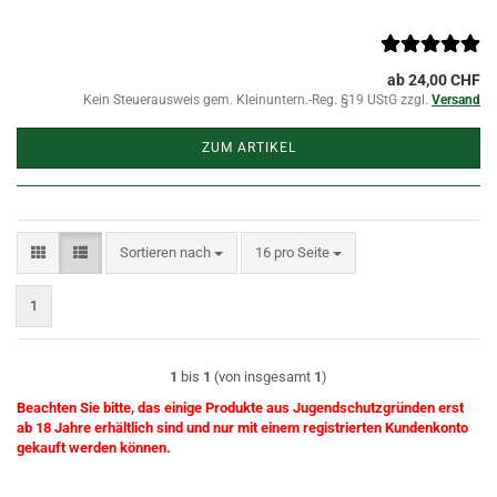
ab 24,00 CHF
Kein Steuerausweis gem. Kleinuntern.-Reg. §19 UStG zzgl.
Versand
ZUM ARTIKEL
Sortieren nach
pro Seite
Sortieren nach
16 pro Seite
1
1
bis
1
(von insgesamt
1
)
Beachten Sie bitte, das einige Produkte aus Jugendschutzgründen erst
ab 18 Jahre erhältlich sind und nur mit einem registrierten Kundenkonto
gekauft werden können.