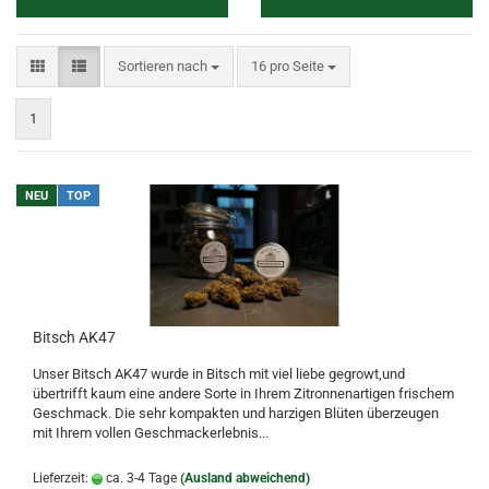
Sortieren nach
pro Seite
Sortieren nach
16 pro Seite
1
NEU
TOP
Bitsch AK47
Unser Bitsch AK47 wurde in Bitsch mit viel liebe gegrowt,und
übertrifft kaum eine andere Sorte in Ihrem Zitronnenartigen frischem
Geschmack. Die sehr kompakten und harzigen Blüten überzeugen
mit Ihrem vollen Geschmackerlebnis...
Lieferzeit:
ca. 3-4 Tage
(Ausland abweichend)