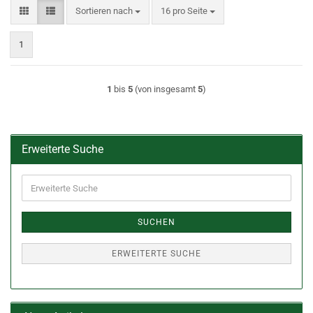
Sortieren nach
pro Seite
Sortieren nach
16 pro Seite
1
1
bis
5
(von insgesamt
5
)
Erweiterte Suche
Erweiterte
Suche
SUCHEN
ERWEITERTE SUCHE