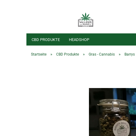
CBD PRODUKTE
HEADSHOP
»
»
»
Startseite
CBD Produkte
Gras - Cannabis
Barrys