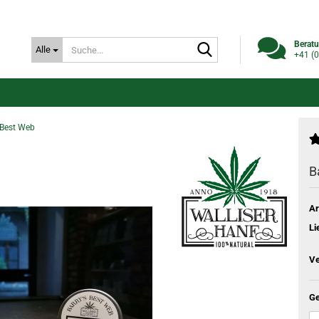
Suche...
Beratu
Alle
+41 (0
 Best Web
B
Ar
Li
Ve
Ge