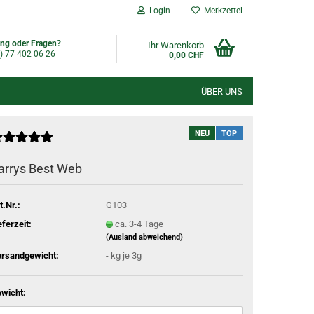
Login
Merkzettel
ng oder Fragen?
Ihr Warenkorb
) 77 402 06 26
0,00 CHF
ÜBER UNS
NEU
TOP
arrys Best Web
t.Nr.:
G103
eferzeit:
ca. 3-4 Tage
(Ausland abweichend)
rsandgewicht:
-
kg je 3g
wicht: