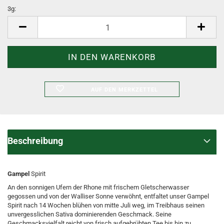
3g:
3g
AUF DEN MERKZETTEL
Beschreibung
Gampel
Spirit
An den sonnigen Ufern der Rhone mit frischem Gletscherwasser
gegossen und von der Walliser Sonne verwöhnt, entfaltet unser Gampel
Spirit nach 14 Wochen blühen von mitte Juli weg, im Treibhaus seinen
unvergesslichen Sativa dominierenden Geschmack. Seine
Geschmacksvielfalt reicht von frisch aufgebrühten Tee bis hin zu