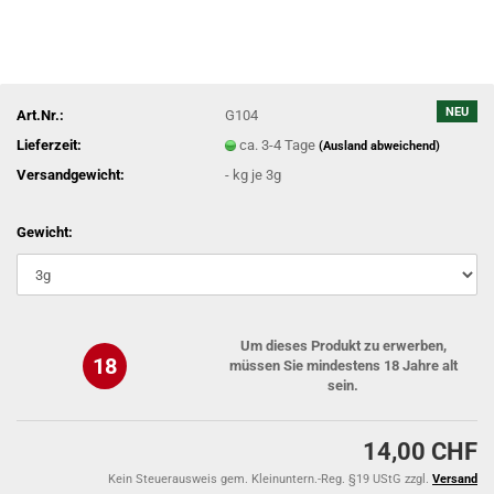
NEU
Art.Nr.:
G104
Lieferzeit:
ca. 3-4 Tage
(Ausland abweichend)
Versandgewicht:
-
kg je 3g
Gewicht:
Um dieses Produkt zu erwerben,
18
müssen Sie mindestens 18 Jahre alt
sein.
14,00 CHF
Kein Steuerausweis gem. Kleinuntern.-Reg. §19 UStG zzgl.
Versand