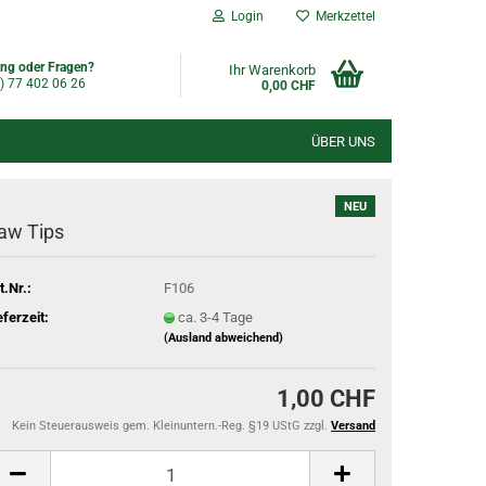
Login
Merkzettel
ng oder Fragen?
Ihr Warenkorb
) 77 402 06 26
0,00 CHF
ÜBER UNS
NEU
aw Tips
t.Nr.:
F106
eferzeit:
ca. 3-4 Tage
(Ausland abweichend)
1,00 CHF
Kein Steuerausweis gem. Kleinuntern.-Reg. §19 UStG zzgl.
Versand