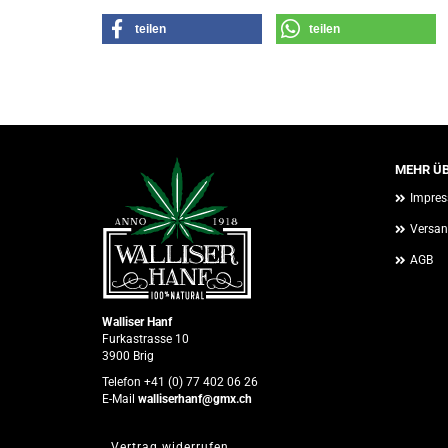
teilen
teilen
MEHR ÜB
Impre
Versan
AGB
Walliser Hanf
Furkastrasse 10
3900 Brig
Telefon +41 (0) 77 402 06 26
E-Mail
walliserhanf@gmx.ch
Vertrag widerrufen