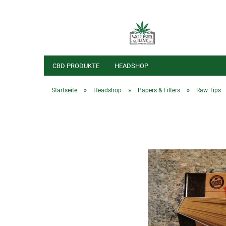
CBD PRODUKTE
HEADSHOP
»
»
»
Startseite
Headshop
Papers & Filters
Raw Tips