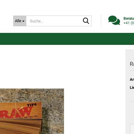
Suche...
Beratu
Alle
+41 (0
R
Ar
Li